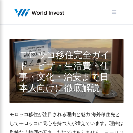
Skip
to
content
モロッコ移住完全ガイ
モロッコ不動産投資
ド。ビザ・生活費・仕
事・文化・治安まで日
本人向けに徹底解説
モロッコ移住が注目される理由と魅力 海外移住先と
してモロッコに関心を持つ人が増えています。理由は
単純な「物価の安さ」だけではありません。ヨーロッ