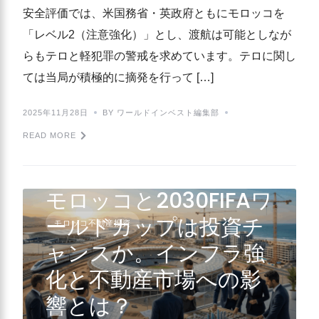
安全評価では、米国務省・英政府ともにモロッコを
「レベル2（注意強化）」とし、渡航は可能としなが
らもテロと軽犯罪の警戒を求めています。テロに関し
ては当局が積極的に摘発を行って […]
2025年11月28日
BY ワールドインベスト編集部
READ MORE
モロッコと2030FIFAワ
ールドカップは投資チ
モロッコ不動産投資
ャンスか。インフラ強
化と不動産市場への影
響とは？