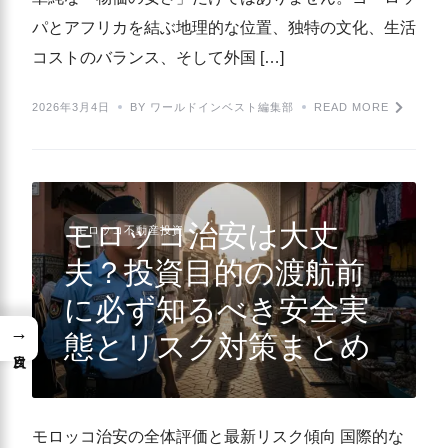
パとアフリカを結ぶ地理的な位置、独特の文化、生活
コストのバランス、そして外国 […]
2026年3月4日
BY ワールドインベスト編集部
READ MORE
モロッコ治安は大丈
モロッコ不動産投資
夫？投資目的の渡航前
に必ず知るべき安全実
→
態とリスク対策まとめ
モロッコ治安の全体評価と最新リスク傾向 国際的な