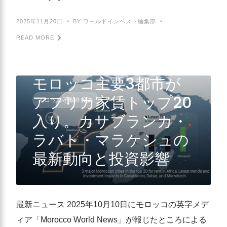
2025年11月20日
BY ワールドインベスト編集部
READ MORE
モロッコ主要3都市が
アフリカ家賃トップ20
モロッコ不動産投資
入り。カサブランカ・
ラバト・マラケシュの
最新動向と投資影響
最新ニュース 2025年10月10日にモロッコの英字メデ
ィア「Morocco World News」が報じたところによる