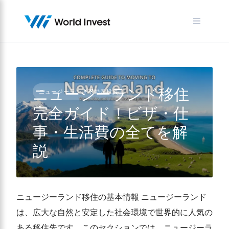
Skip
to
content
ニュージーランド移住
ニュージーランド不動産投資
完全ガイド！ビザ・仕
事・生活費の全てを解
説
ニュージーランド移住の基本情報 ニュージーランド
は、広大な自然と安定した社会環境で世界的に人気の
ある移住先です。このセクションでは、ニュージーラ