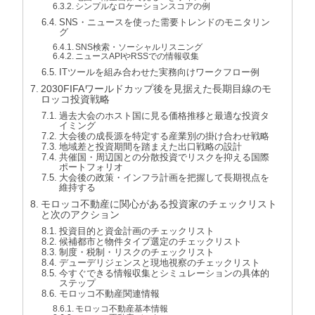
シンプルなロケーションスコアの例
SNS・ニュースを使った需要トレンドのモニタリン
グ
SNS検索・ソーシャルリスニング
ニュースAPIやRSSでの情報収集
ITツールを組み合わせた実務向けワークフロー例
2030FIFAワールドカップ後を見据えた長期目線のモ
ロッコ投資戦略
過去大会のホスト国に見る価格推移と最適な投資タ
イミング
大会後の成長源を特定する産業別の掛け合わせ戦略
地域差と投資期間を踏まえた出口戦略の設計
共催国・周辺国との分散投資でリスクを抑える国際
ポートフォリオ
大会後の政策・インフラ計画を把握して長期視点を
維持する
モロッコ不動産に関心がある投資家のチェックリスト
と次のアクション
投資目的と資金計画のチェックリスト
候補都市と物件タイプ選定のチェックリスト
制度・税制・リスクのチェックリスト
デューデリジェンスと現地視察のチェックリスト
今すぐできる情報収集とシミュレーションの具体的
ステップ
モロッコ不動産関連情報
モロッコ不動産基本情報