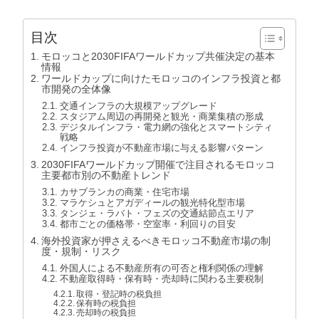
目次
モロッコと2030FIFAワールドカップ共催決定の基本
情報
ワールドカップに向けたモロッコのインフラ投資と都
市開発の全体像
交通インフラの大規模アップグレード
スタジアム周辺の再開発と観光・商業集積の形成
デジタルインフラ・電力網の強化とスマートシティ
戦略
インフラ投資が不動産市場に与える影響パターン
2030FIFAワールドカップ開催で注目されるモロッコ
主要都市別の不動産トレンド
カサブランカの商業・住宅市場
マラケシュとアガディールの観光特化型市場
タンジェ・ラバト・フェズの交通結節点エリア
都市ごとの価格帯・空室率・利回りの目安
海外投資家が押さえるべきモロッコ不動産市場の制
度・規制・リスク
外国人による不動産所有の可否と権利関係の理解
不動産取得時・保有時・売却時に関わる主要税制
取得・登記時の税負担
保有時の税負担
売却時の税負担