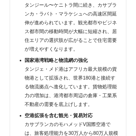
タンジール〜ケニトラ間に続き、カサブラ
ンカ・ラバト・マラケシュへの高速区間延
伸が進められています。観光都市やビジネ
ス都市間の移動時間が大幅に短縮され、居
住エリアの選択肢が広がることで住宅需要
が増えやすくなります。
国家港湾戦略と物流網の強化
タンジェ・メド港はアフリカ最大規模の貨
物港として拡張され、世界180港と接続す
る物流拠点へ進化しています。貨物処理能
力の増加は、港湾都市周辺の倉庫・工業系
不動産の需要を底上げします。
空港拡張を含む観光・貿易対応
カサブランカのモハメッドV国際空港で
は、旅客処理能力を30万人から80万人規模