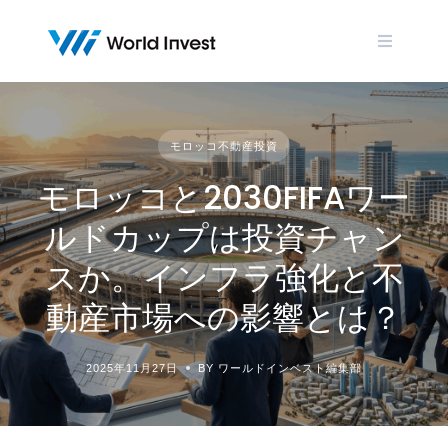
Skip
to
content
モロッコ不動産投資
モロッコと2030FIFAワー
ルドカップは投資チャン
スか。インフラ強化と不
動産市場への影響とは？
2025年11月27日
BY ワールドインベスト編集部