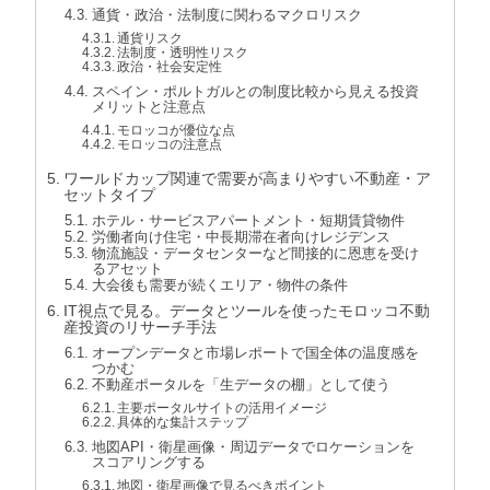
通貨・政治・法制度に関わるマクロリスク
通貨リスク
法制度・透明性リスク
政治・社会安定性
スペイン・ポルトガルとの制度比較から見える投資
メリットと注意点
モロッコが優位な点
モロッコの注意点
ワールドカップ関連で需要が高まりやすい不動産・ア
セットタイプ
ホテル・サービスアパートメント・短期賃貸物件
労働者向け住宅・中長期滞在者向けレジデンス
物流施設・データセンターなど間接的に恩恵を受け
るアセット
大会後も需要が続くエリア・物件の条件
IT視点で見る。データとツールを使ったモロッコ不動
産投資のリサーチ手法
オープンデータと市場レポートで国全体の温度感を
つかむ
不動産ポータルを「生データの棚」として使う
主要ポータルサイトの活用イメージ
具体的な集計ステップ
地図API・衛星画像・周辺データでロケーションを
スコアリングする
地図・衛星画像で見るべきポイント