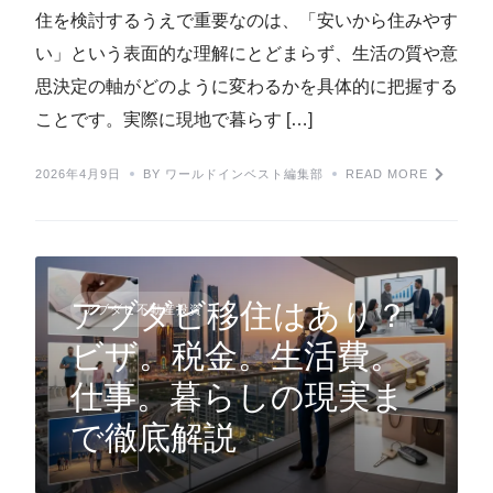
住を検討するうえで重要なのは、「安いから住みやす
い」という表面的な理解にとどまらず、生活の質や意
思決定の軸がどのように変わるかを具体的に把握する
ことです。実際に現地で暮らす […]
2026年4月9日
BY ワールドインベスト編集部
READ MORE
アブダビ移住はあり？
アブダビ不動産投資
ビザ。税金。生活費。
仕事。暮らしの現実ま
で徹底解説