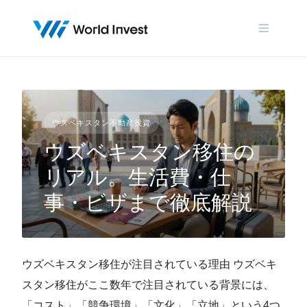
Skip
to
content
ウズベキスタン不動産投資
ウズベキスタン移住の
リアル。生活費・仕
事・ビザまで徹底解説
ウズベキスタン移住が注目されている理由 ウズベキ
スタン移住がここ数年で注目されている背景には、
「コスト」「競争環境」「文化」「立地」という4つ