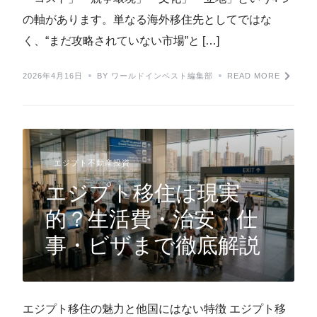
の軸があります。単なる海外移住先としてではな
く、“まだ攻略されていない市場”と […]
2026年4月16日
BY ワールドインベスト編集部
READ MORE
エジプト不動産投資
エジプト移住は現実
的？生活費・治安・仕
事・ビザまで徹底解説
エジプト移住の魅力と他国にはない特徴 エジプト移