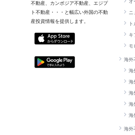
オ
不動産、カンボジア不動産、エジプ
ト不動産・・・と幅広い外国の不動
ニ
産投資情報を提供します。
ト
キ
モ
海外
海
海
海
海
海
海外