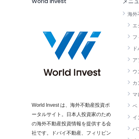
World Invest
メニ
海外
エ
フ
ド
ア
ウ
カ
マ
World Invest は、海外不動産投資ポ
ベ
ータルサイト。日本人投資家のため
イ
の海外不動産投資情報を提供する会
バ
社です。ドバイ不動産、フィリピン