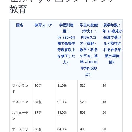
教育
国名
教育スコア
学歴到達
学生の技能
就学年数：
度：
（学力）：
年（5歳児が
%（25–64
PISAスコ
生涯で受け
歳で高等中
ア（読解・
ると期待さ
等教育以上
数学・科学
れる在学年
を修了した
の平均。基
数の期待
人）
準＝OECD
値）
平均≒500
点）
フィンラン
95点
91.0%
516
20
ド
エストニア
87点
91.0%
526
18
スウェーデ
87点
84.0%
503
20
ン
オーストラ
86点
84.0%
499
20