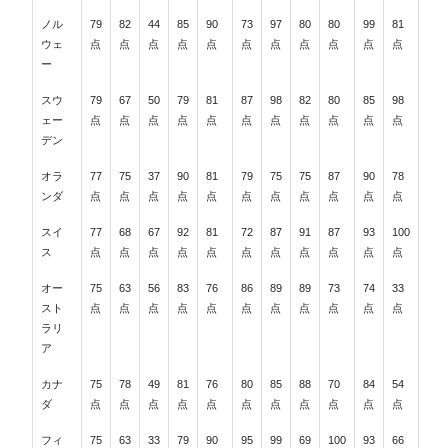
ノル
79
82
44
85
90
73
97
80
80
99
81
ウェ
点
点
点
点
点
点
点
点
点
点
点
ー
スウ
79
67
50
79
81
87
98
82
80
85
98
ェー
点
点
点
点
点
点
点
点
点
点
点
デン
オラ
77
75
37
90
81
79
75
75
87
90
78
ンダ
点
点
点
点
点
点
点
点
点
点
点
スイ
77
68
67
92
81
72
87
91
87
93
100
ス
点
点
点
点
点
点
点
点
点
点
点
オー
75
63
56
83
76
86
89
89
73
74
33
スト
点
点
点
点
点
点
点
点
点
点
点
ラリ
ア
カナ
75
78
49
81
76
80
85
88
70
84
54
ダ
点
点
点
点
点
点
点
点
点
点
点
フィ
75
63
33
79
90
95
99
69
100
93
66