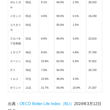
ポルトガ
58点
8.1%
69.0%
2.3%
28,410
ル
メキシコ
55点
4.0%
59.0%
0.1%
16,230
コスタリ
54点
55.0%
1.5%
カ
スロバキ
53点
8.8%
68.0%
3.0%
23,619
ア共和国
イタリア
48点
8.6%
58.0%
4.8%
37,769
スペイン
42点
15.8%
62.0%
5.0%
37,922
チリ
39点
7.0%
56.0%
26,729
トルコ
37点
13.0%
48.0%
3.3%
ギリシャ
11点
21.7%
56.0%
10.8%
27,207
出典：
OECD Better Life Index（BLI）
2024年3月12日