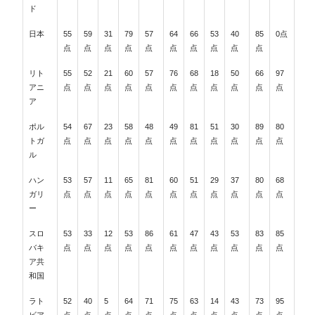
ド
日本
55
59
31
79
57
64
66
53
40
85
0点
点
点
点
点
点
点
点
点
点
点
リト
55
52
21
60
57
76
68
18
50
66
97
アニ
点
点
点
点
点
点
点
点
点
点
点
ア
ポル
54
67
23
58
48
49
81
51
30
89
80
トガ
点
点
点
点
点
点
点
点
点
点
点
ル
ハン
53
57
11
65
81
60
51
29
37
80
68
ガリ
点
点
点
点
点
点
点
点
点
点
点
ー
スロ
53
33
12
53
86
61
47
43
53
83
85
バキ
点
点
点
点
点
点
点
点
点
点
点
ア共
和国
ラト
52
40
5
64
71
75
63
14
43
73
95