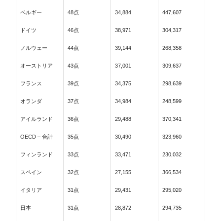
ベルギー
48点
34,884
447,607
ドイツ
46点
38,971
304,317
ノルウェー
44点
39,144
268,358
オーストリア
43点
37,001
309,637
フランス
39点
34,375
298,639
オランダ
37点
34,984
248,599
アイルランド
36点
29,488
370,341
OECD – 合計
35点
30,490
323,960
フィンランド
33点
33,471
230,032
スペイン
32点
27,155
366,534
イタリア
31点
29,431
295,020
日本
31点
28,872
294,735