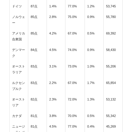
ドイツ
87点
1.4%
77.0%
1.2%
53,745
ノルウェ
85点
2.8%
75.0%
0.9%
55,780
ー
アメリカ
85点
4.2%
67.0%
0.5%
69,392
合衆国
デンマー
84点
4.5%
74.0%
0.9%
58,430
ク
オースト
83点
3.1%
73.0%
1.0%
55,206
ラリア
ルクセン
83点
2.2%
67.0%
1.7%
65,854
ブルク
オースト
82点
2.3%
72.0%
1.3%
53,132
リア
カナダ
81点
3.8%
70.0%
0.5%
55,342
ニュージ
81点
4.5%
77.0%
0.4%
45,269