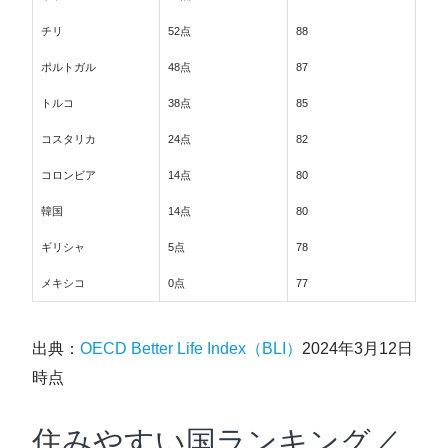
チリ
52点
88
ポルトガル
48点
87
トルコ
38点
85
コスタリカ
24点
82
コロンビア
14点
80
韓国
14点
80
ギリシャ
5点
78
メキシコ
0点
77
出典：
OECD Better Life Index（BLI）
2024年3月12日
時点
住みやすい国ランキング／