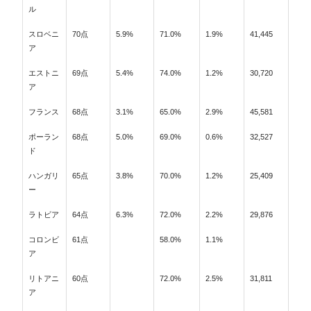
ル
スロベニ
70点
5.9%
71.0%
1.9%
41,445
ア
エストニ
69点
5.4%
74.0%
1.2%
30,720
ア
フランス
68点
3.1%
65.0%
2.9%
45,581
ポーラン
68点
5.0%
69.0%
0.6%
32,527
ド
ハンガリ
65点
3.8%
70.0%
1.2%
25,409
ー
ラトビア
64点
6.3%
72.0%
2.2%
29,876
コロンビ
61点
58.0%
1.1%
ア
リトアニ
60点
72.0%
2.5%
31,811
ア