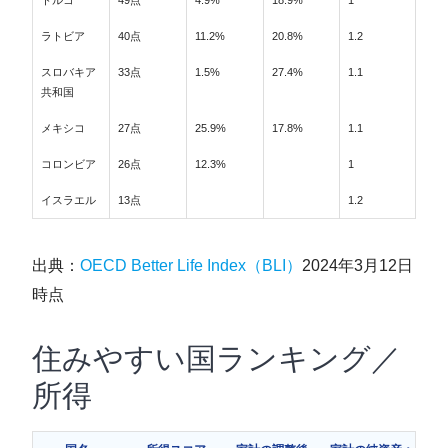
トルコ
49点
4.9%
18.9%
1
ラトビア
40点
11.2%
20.8%
1.2
スロバキア
33点
1.5%
27.4%
1.1
共和国
メキシコ
27点
25.9%
17.8%
1.1
コロンビア
26点
12.3%
1
イスラエル
13点
1.2
出典：
OECD Better Life Index（BLI）
2024年3月12日
時点
住みやすい国ランキング／
所得