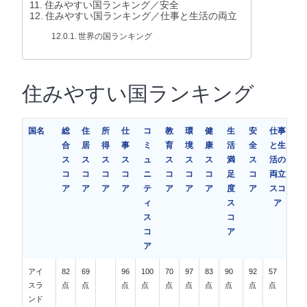
住みやすい国ランキング／安全
住みやすい国ランキング／仕事と生活の両立
世界の国ランキング
住みやすい国ランキング
国名
総
住
所
仕
コ
教
環
健
生
安
仕事
合
居
得
事
ミ
育
境
康
活
全
と生
ス
ス
ス
ス
ュ
ス
ス
ス
満
ス
活の
コ
コ
コ
コ
ニ
コ
コ
コ
足
コ
両立
ア
ア
ア
ア
テ
ア
ア
ア
度
ア
スコ
ィ
ス
ア
ス
コ
コ
ア
ア
アイ
82
69
96
100
70
97
83
90
92
57
スラ
点
点
点
点
点
点
点
点
点
点
ンド