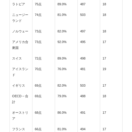
ラトビア
75点
89.0%
487
18
ニュージー
74点
81.0%
503
18
ランド
ノルウェー
73点
82.0%
497
18
アメリカ合
73点
92.0%
495
17
衆国
スイス
72点
89.0%
498
17
アイスラン
70点
76.0%
481
19
ド
イギリス
69点
82.0%
503
17
OECD – 合
69点
79.0%
488
18
計
オーストリ
68点
86.0%
491
17
ア
フランス
66点
81.0%
494
17