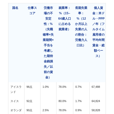
国名
仕事ス
労働市
就業率：
長期失業
個人賃
コア
場の不
%（15–
率：
金：米ド
安定
64歳人口
%（12
ル・PPP
性：%
に占める
か月以上
／年（フ
（失職
就業者）
失業の人
ルタイム
確率×失
の割合：
雇用者の
業期間×
労働力人
平均年間
手当を
口比）
賃金・総
考慮し
額ベー
た期待
ス）
金銭損
失／以
前の賃
金）
アイスラ
96点
1.0%
78.0%
0.7%
67,488
ンド
スイス
92点
80.0%
1.7%
64,824
オランダ
90点
2.5%
78.0%
0.9%
58,828