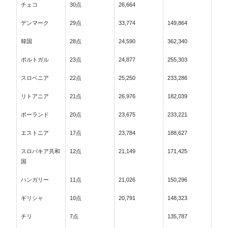
チェコ
30点
26,664
デンマーク
29点
33,774
149,864
韓国
28点
24,590
362,340
ポルトガル
23点
24,877
255,303
スロベニア
22点
25,250
233,286
リトアニア
21点
26,976
182,039
ポーランド
20点
23,675
233,221
エストニア
17点
23,784
188,627
スロバキア共和
12点
21,149
171,425
国
ハンガリー
11点
21,026
150,296
ギリシャ
10点
20,791
148,323
チリ
7点
135,787