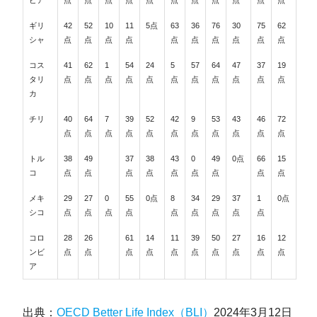
ビア
点
点
点
点
点
点
点
点
点
点
点
ギリ
42
52
10
11
5点
63
36
76
30
75
62
シャ
点
点
点
点
点
点
点
点
点
点
コス
41
62
1
54
24
5
57
64
47
37
19
タリ
点
点
点
点
点
点
点
点
点
点
点
カ
チリ
40
64
7
39
52
42
9
53
43
46
72
点
点
点
点
点
点
点
点
点
点
点
トル
38
49
37
38
43
0
49
0点
66
15
コ
点
点
点
点
点
点
点
点
点
メキ
29
27
0
55
0点
8
34
29
37
1
0点
シコ
点
点
点
点
点
点
点
点
点
コロ
28
26
61
14
11
39
50
27
16
12
ンビ
点
点
点
点
点
点
点
点
点
点
ア
出典：
OECD Better Life Index（BLI）
2024年3月12日