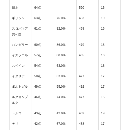
日本
64点
520
16
ギリシャ
63点
76.0%
453
19
スロバキア
61点
92.0%
469
16
共和国
ハンガリー
60点
86.0%
479
16
イスラエル
57点
88.0%
465
16
スペイン
54点
63.0%
18
イタリア
50点
63.0%
477
17
ポルトガル
49点
55.0%
492
17
ルクセンブ
46点
74.0%
477
15
ルク
トルコ
43点
42.0%
462
19
チリ
42点
67.0%
438
17