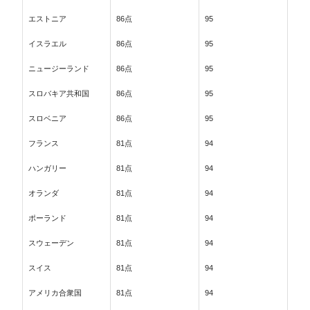
エストニア
86点
95
イスラエル
86点
95
ニュージーランド
86点
95
スロバキア共和国
86点
95
スロベニア
86点
95
フランス
81点
94
ハンガリー
81点
94
オランダ
81点
94
ポーランド
81点
94
スウェーデン
81点
94
スイス
81点
94
アメリカ合衆国
81点
94