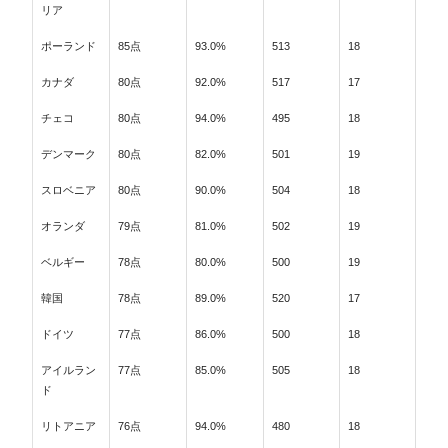
リア
ポーランド
85点
93.0%
513
18
カナダ
80点
92.0%
517
17
チェコ
80点
94.0%
495
18
デンマーク
80点
82.0%
501
19
スロベニア
80点
90.0%
504
18
オランダ
79点
81.0%
502
19
ベルギー
78点
80.0%
500
19
韓国
78点
89.0%
520
17
ドイツ
77点
86.0%
500
18
アイルラン
77点
85.0%
505
18
ド
リトアニア
76点
94.0%
480
18