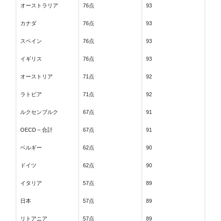
オーストラリア
76点
93
カナダ
76点
93
スペイン
76点
93
イギリス
76点
93
オーストリア
71点
92
ラトビア
71点
92
ルクセンブルク
67点
91
OECD – 合計
67点
91
ベルギー
62点
90
ドイツ
62点
90
イタリア
57点
89
日本
57点
89
リトアニア
57点
89