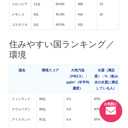
コロンビア
11点
59.0%
406
14
メキシコ
8点
42.0%
416
15
コスタリカ
5点
43.0%
415
住みやすい国ランキング／
環境
国名
環境スコア
大気汚染
水質（満足
（PM2.5）：
度）：%（飲み
µg/m³（年平均
水の水質に満足
濃度）
している人）
フィンランド
99点
5.5
97%
スウェーデン
98点
5.8
97%
アイスランド
97点
6.4
97%