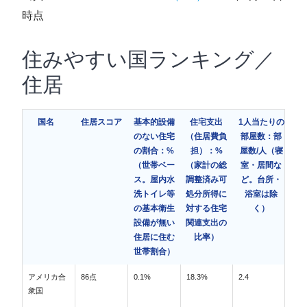
時点
住みやすい国ランキング／
住居
国名
住居スコア
基本的設備
住宅支出
1人当たりの
のない住宅
（住居費負
部屋数：部
の割合：%
担）：%
屋数/人（寝
（世帯ベー
（家計の総
室・居間な
ス。屋内水
調整済み可
ど。台所・
洗トイレ等
処分所得に
浴室は除
の基本衛生
対する住宅
く）
設備が無い
関連支出の
住居に住む
比率）
世帯割合）
アメリカ合
86点
0.1%
18.3%
2.4
衆国