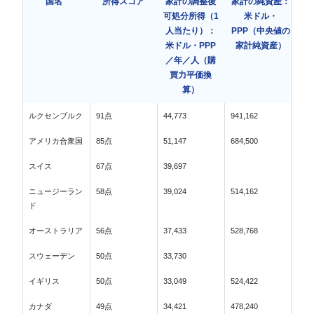
国名
所得スコア
家計の調整後
家計の純資産：
可処分所得（1
米ドル・
人当たり）：
PPP（中央値の
米ドル・PPP
家計純資産）
／年／人（購
買力平価換
算）
ルクセンブルク
91点
44,773
941,162
アメリカ合衆国
85点
51,147
684,500
スイス
67点
39,697
ニュージーラン
58点
39,024
514,162
ド
オーストラリア
56点
37,433
528,768
スウェーデン
50点
33,730
イギリス
50点
33,049
524,422
カナダ
49点
34,421
478,240