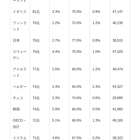
ーランド
イギリス
81点
3.3%
75.0%
0.9%
47,147
フィンラ
79点
2.2%
72.0%
1.2%
46,230
ンド
日本
79点
2.7%
77.0%
0.8%
38,515
スウェー
79点
4.4%
75.0%
1.0%
47,020
デン
アイルラ
77点
2.6%
68.0%
1.2%
49,474
ンド
ベルギー
74点
2.4%
65.0%
2.3%
54,327
チェコ
74点
2.3%
74.0%
0.6%
29,885
韓国
74点
2.9%
66.0%
0.0%
41,960
OECD –
72点
5.1%
66.0%
1.3%
49,165
合計
イスラエ
71点
4.6%
67.0%
0.2%
39,322