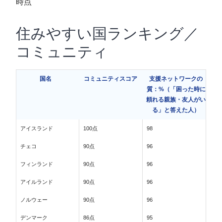
時点
住みやすい国ランキング／
コミュニティ
国名
コミュニティスコア
支援ネットワークの
質：%（「困った時に
頼れる親族・友人がい
る」と答えた人）
アイスランド
100点
98
チェコ
90点
96
フィンランド
90点
96
アイルランド
90点
96
ノルウェー
90点
96
デンマーク
86点
95