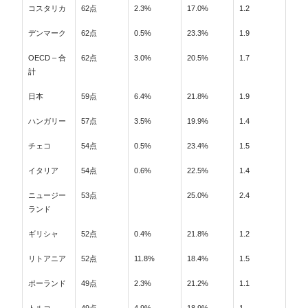
コスタリカ
62点
2.3%
17.0%
1.2
デンマーク
62点
0.5%
23.3%
1.9
OECD – 合
62点
3.0%
20.5%
1.7
計
日本
59点
6.4%
21.8%
1.9
ハンガリー
57点
3.5%
19.9%
1.4
チェコ
54点
0.5%
23.4%
1.5
イタリア
54点
0.6%
22.5%
1.4
ニュージー
53点
25.0%
2.4
ランド
ギリシャ
52点
0.4%
21.8%
1.2
リトアニア
52点
11.8%
18.4%
1.5
ポーランド
49点
2.3%
21.2%
1.1