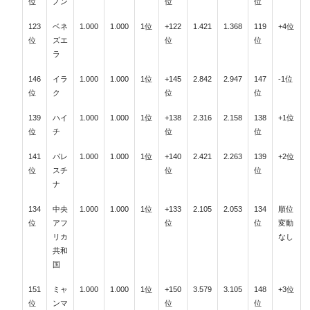
位
ノン
位
位
123
ベネ
1.000
1.000
1位
+122
1.421
1.368
119
+4位
位
ズエ
位
位
ラ
146
イラ
1.000
1.000
1位
+145
2.842
2.947
147
-1位
位
ク
位
位
139
ハイ
1.000
1.000
1位
+138
2.316
2.158
138
+1位
位
チ
位
位
141
パレ
1.000
1.000
1位
+140
2.421
2.263
139
+2位
位
スチ
位
位
ナ
134
中央
1.000
1.000
1位
+133
2.105
2.053
134
順位
位
アフ
位
位
変動
リカ
なし
共和
国
151
ミャ
1.000
1.000
1位
+150
3.579
3.105
148
+3位
位
ンマ
位
位