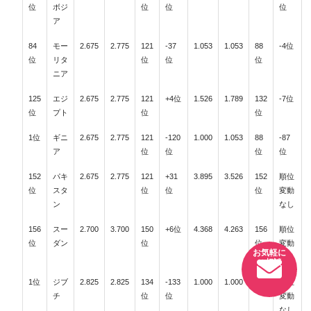
位
ボジ
位
位
位
ア
84
モー
2.675
2.775
121
-37
1.053
1.053
88
-4位
位
リタ
位
位
位
ニア
125
エジ
2.675
2.775
121
+4位
1.526
1.789
132
-7位
位
プト
位
位
1位
ギニ
2.675
2.775
121
-120
1.000
1.053
88
-87
ア
位
位
位
位
152
パキ
2.675
2.775
121
+31
3.895
3.526
152
順位
位
スタ
位
位
位
変動
ン
なし
156
スー
2.700
3.700
150
+6位
4.368
4.263
156
順位
位
ダン
位
位
変動
なし
1位
ジブ
2.825
2.825
134
-133
1.000
1.000
1位
順位
チ
位
位
変動
なし