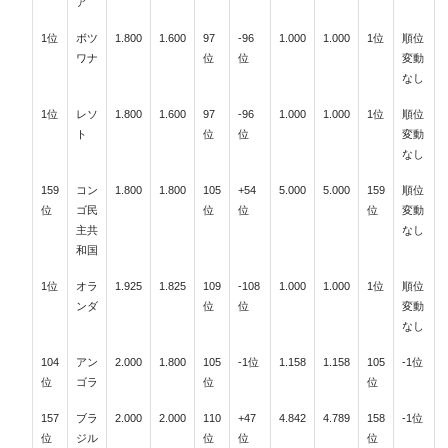
ア
1位
ボツ
1.800
1.600
97
-96
1.000
1.000
1位
順位
ワナ
位
位
変動
なし
1位
レソ
1.800
1.600
97
-96
1.000
1.000
1位
順位
ト
位
位
変動
なし
159
コン
1.800
1.800
105
+54
5.000
5.000
159
順位
位
ゴ民
位
位
位
変動
主共
なし
和国
1位
オラ
1.925
1.825
109
-108
1.000
1.000
1位
順位
ンダ
位
位
変動
なし
104
アン
2.000
1.800
105
-1位
1.158
1.158
105
-1位
位
ゴラ
位
位
157
ブラ
2.000
2.000
110
+47
4.842
4.789
158
-1位
位
ジル
位
位
位