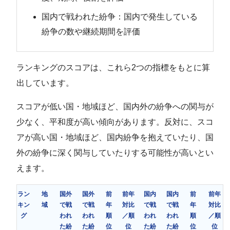
国内で戦われた紛争：国内で発生している
紛争の数や継続期間を評価
ランキングのスコアは、これら2つの指標をもとに算
出しています。
スコアが低い国・地域ほど、国内外の紛争への関与が
少なく、平和度が高い傾向があります。反対に、スコ
アが高い国・地域ほど、国内紛争を抱えていたり、国
外の紛争に深く関与していたりする可能性が高いとい
えます。
ラン
地
国外
国外
前
前年
国内
国内
前
前年
キン
域
で戦
で戦
年
対比
で戦
で戦
年
対比
グ
われ
われ
順
／順
われ
われ
順
／順
た紛
た紛
位
位
た紛
た紛
位
位