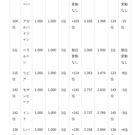
ーバ
変動
変動
なし
なし
104
アゼ
1.000
1.000
1位
+103
1.158
1.368
119
-15
位
ルバ
位
位
位
イジ
ャン
1位
ベラ
1.000
1.000
1位
順位
1.000
1.000
1位
順位
ルー
変動
変動
シ
なし
なし
115
リビ
1.000
1.000
1位
+114
1.263
1.474
123
-8位
位
ア
位
位
142
モザ
1.000
1.000
1位
+141
2.737
2.632
143
-1位
位
ンビ
位
位
ーク
142
イン
1.000
1.000
1位
+141
2.737
2.789
145
-3位
位
ド
位
位
136
レバ
1.000
1.000
1位
+135
2.158
1.684
130
+6位