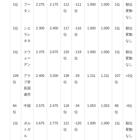
1位
ブー
2.275
2.175
112
-111
1.000
1.000
1位
順位
タン
位
位
変動
なし
1位
シエ
2.300
2.400
117
-116
1.000
1.000
1位
順位
ラレ
位
位
変動
オネ
なし
1位
スウ
2.375
2.675
120
-119
1.000
1.000
1位
順位
ェー
位
位
変動
デン
なし
109
アラ
2.400
3.200
138
-29
1.211
1.211
107
+2位
位
ブ首
位
位
位
長国
連邦
84
中国
2.575
2.475
118
-34
1.053
1.053
88
-4位
位
位
位
位
1位
ポル
2.675
2.775
121
-120
1.000
1.000
1位
順位
トガ
位
位
変動
ル
なし