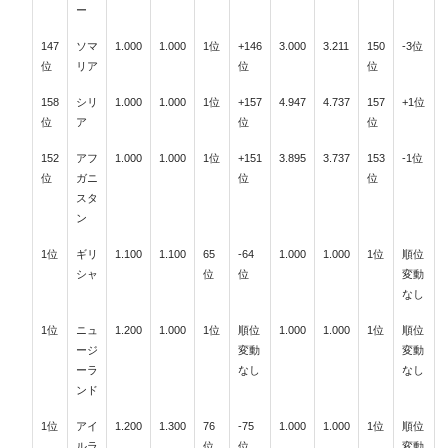
ー
147
ソマ
1.000
1.000
1位
+146
3.000
3.211
150
-3位
位
リア
位
位
158
シリ
1.000
1.000
1位
+157
4.947
4.737
157
+1位
位
ア
位
位
152
アフ
1.000
1.000
1位
+151
3.895
3.737
153
-1位
位
ガニ
位
位
スタ
ン
1位
ギリ
1.100
1.100
65
-64
1.000
1.000
1位
順位
シャ
位
位
変動
なし
1位
ニュ
1.200
1.000
1位
順位
1.000
1.000
1位
順位
ージ
変動
変動
ーラ
なし
なし
ンド
1位
アイ
1.200
1.300
76
-75
1.000
1.000
1位
順位
ルラ
位
位
変動