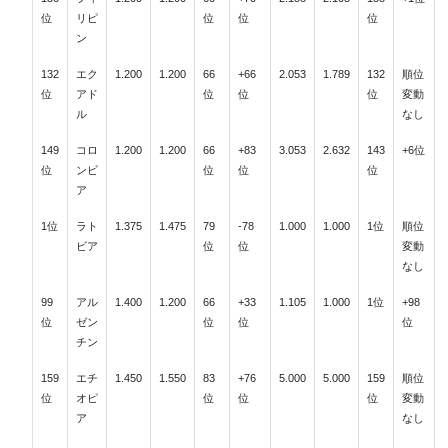
位
リピ
位
位
位
ン
132
エク
1.200
1.200
66
+66
2.053
1.789
132
順位
位
アド
位
位
位
変動
ル
なし
149
コロ
1.200
1.200
66
+83
3.053
2.632
143
+6位
位
ンビ
位
位
位
ア
1位
ラト
1.375
1.475
79
-78
1.000
1.000
1位
順位
ビア
位
位
変動
なし
99
アル
1.400
1.200
66
+33
1.105
1.000
1位
+98
位
ゼン
位
位
位
チン
159
エチ
1.450
1.550
83
+76
5.000
5.000
159
順位
位
オピ
位
位
位
変動
ア
なし