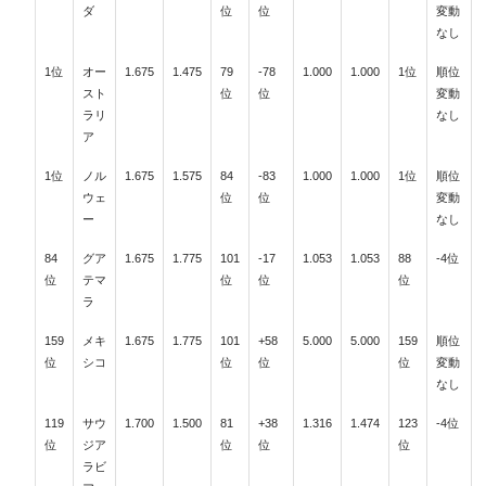
ダ
位
位
変動
なし
1位
オー
1.675
1.475
79
-78
1.000
1.000
1位
順位
スト
位
位
変動
ラリ
なし
ア
1位
ノル
1.675
1.575
84
-83
1.000
1.000
1位
順位
ウェ
位
位
変動
ー
なし
84
グア
1.675
1.775
101
-17
1.053
1.053
88
-4位
位
テマ
位
位
位
ラ
159
メキ
1.675
1.775
101
+58
5.000
5.000
159
順位
位
シコ
位
位
位
変動
なし
119
サウ
1.700
1.500
81
+38
1.316
1.474
123
-4位
位
ジア
位
位
位
ラビ