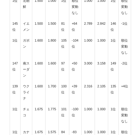
1位
北朝
1.500
1.000
1位
順位
1.000
1.000
1位
順位
鮮
変動
変動
なし
なし
145
イエ
1.500
1.500
81
+64
2.789
2.842
146
-1位
位
メン
位
位
位
1位
ガボ
1.600
1.800
105
-104
1.000
1.000
1位
順位
ン
位
位
変動
なし
147
南ス
1.600
1.600
97
+50
3.000
3.158
149
-2位
位
ーダ
位
位
位
ン
139
ウク
1.600
1.700
100
+39
2.316
2.105
135
+4位
位
ライ
位
位
位
ナ
1位
チェ
1.675
1.775
101
-100
1.000
1.000
1位
順位
コ
位
位
変動
なし
1位
カナ
1.675
1.575
84
-83
1.000
1.000
1位
順位