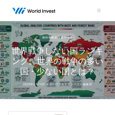
Skip
to
content
海外不動産投資データ
世界戦争しない国ランキ
ング。世界の戦争の多い
国・少ない国とは？
2026年6月23日
BY ワールドインベスト編集部