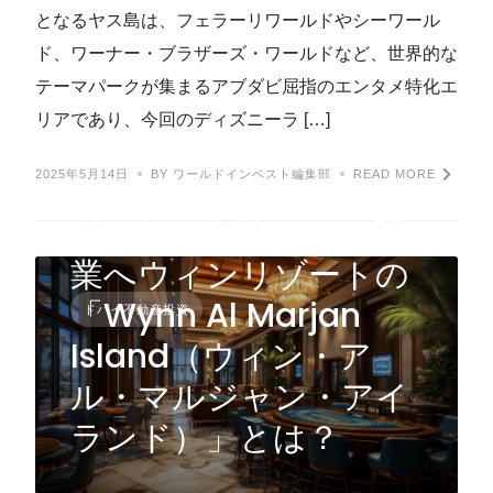
となるヤス島は、フェラーリワールドやシーワール
ド、ワーナー・ブラザーズ・ワールドなど、世界的な
テーマパークが集まるアブダビ屈指のエンタメ特化エ
リアであり、今回のディズニーラ […]
2025年5月14日
BY ワールドインベスト編集部
READ MORE
UAE（アラブ首長国連
邦）初の合法カジノ開
業へウィンリゾートの
「Wynn Al Marjan
ドバイ不動産投資
Island（ウィン・ア
ル・マルジャン・アイ
ランド）」とは？