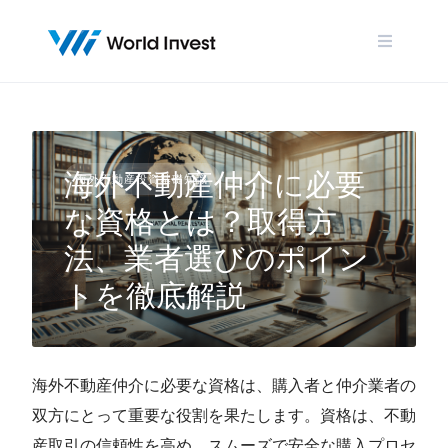
Skip
to
content
海外不動産仲介に必要
海外不動産投資基礎知識
な資格とは？取得方
法、業者選びのポイン
トを徹底解説
海外不動産仲介に必要な資格は、購入者と仲介業者の
双方にとって重要な役割を果たします。資格は、不動
産取引の信頼性を高め、スムーズで安全な購入プロセ