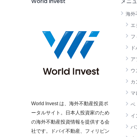
World Invest
メニ
海外
エ
フ
ド
ア
ウ
カ
マ
World Invest は、海外不動産投資ポ
ベ
ータルサイト。日本人投資家のため
イ
の海外不動産投資情報を提供する会
バ
社です。ドバイ不動産、フィリピン