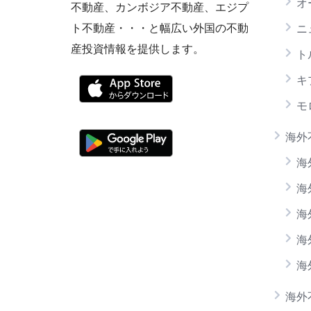
オ
不動産、カンボジア不動産、エジプ
ト不動産・・・と幅広い外国の不動
ニ
産投資情報を提供します。
ト
キ
モ
海外
海
海
海
海
海
海外