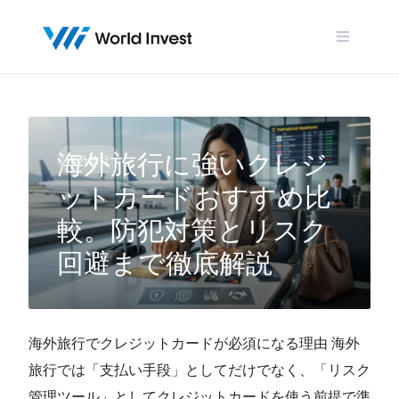
Skip
to
content
海外旅行に強いクレジ
海外旅行
ットカードおすすめ比
較。防犯対策とリスク
回避まで徹底解説
海外旅行でクレジットカードが必須になる理由 海外
旅行では「支払い手段」としてだけでなく、「リスク
管理ツール」としてクレジットカードを使う前提で準