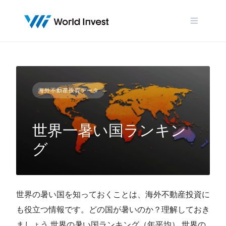
Skip
to
content
海外不動産投資データ
世界一暑い国ランキン
グ
世界の暑い国を知っておくことは、海外不動産投資に
も役立つ情報です。どの国が暑いのか？理解しておき
ましょう 世界の暑い国ランキング（年平均） 世界の