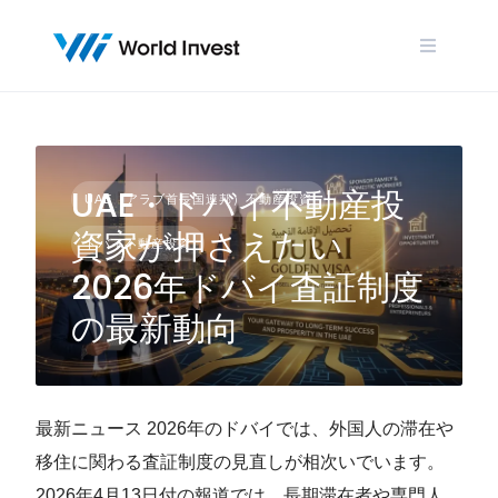
Skip
to
content
UAE・ドバイ不動産投
UAE（アラブ首長国連邦）不動産投資
資家が押さえたい
ドバイ不動産投資
2026年ドバイ査証制度
の最新動向
最新ニュース 2026年のドバイでは、外国人の滞在や
移住に関わる査証制度の見直しが相次いでいます。
2026年4月13日付の報道では、長期滞在者や専門人