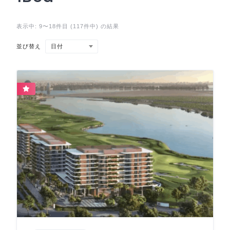
表示中: 9〜18件目 (117件中) の結果
日付
並び替え