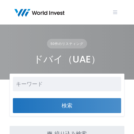
Skip
to
content
50件のリスティング
ドバイ（UAE）
検索
絞り込み検索