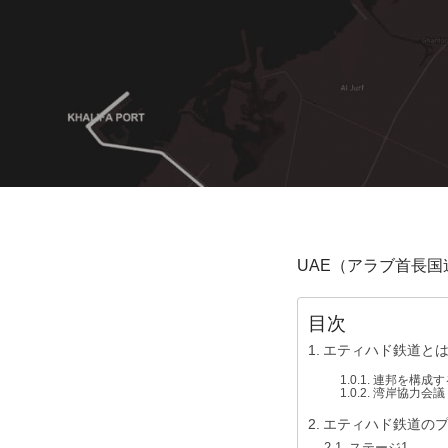
UAE（アラブ首長国連
目次
エティハド鉄道と
連邦を構成す
湾岸協力会議
エティハド鉄道の
ステージ1