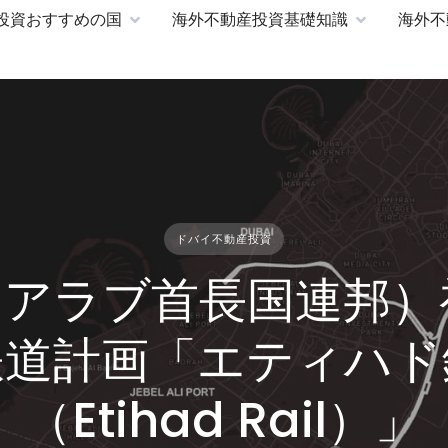
投資おすすめの国
海外不動産投資基礎知識
海外不
ドバイ不動産投資
（アラブ首長国連邦
鉄道計画「エティハド
（Etihad Rail）」