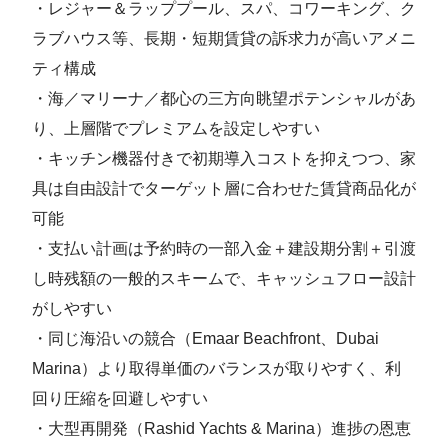
・レジャー＆ラッププール、スパ、コワーキング、ク
ラブハウス等、長期・短期賃貸の訴求力が高いアメニ
ティ構成
・海／マリーナ／都心の三方向眺望ポテンシャルがあ
り、上層階でプレミアムを設定しやすい
・キッチン機器付きで初期導入コストを抑えつつ、家
具は自由設計でターゲット層に合わせた賃貸商品化が
可能
・支払い計画は予約時の一部入金＋建設期分割＋引渡
し時残額の一般的スキームで、キャッシュフロー設計
がしやすい
・同じ海沿いの競合（Emaar Beachfront、Dubai
Marina）より取得単価のバランスが取りやすく、利
回り圧縮を回避しやすい
・大型再開発（Rashid Yachts & Marina）進捗の恩恵