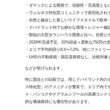
・ダマックによる開発で、信頼性・完成度とも
・ウェルネス特化型コミュニティで差別化され
・自然と融合した新しいライフスタイルで欧米
・ドバイランド内でも静かな環境＋レジャー施
・類似の大型タウンハウス開発と比べ、自然と
・2028年完成予定、20%頭金＋柔軟な75/2
・エリア平均利回り6.5〜7.2%、特にファミ
・UAEの不動産税・固定資産税なし、比較対象
などが挙げられます。
特に競合との比較では、同じドバイランド内の
ス特化型」のアメニティが豊富で、エリア内で
イ・バンコクやクアラルンプールの高層コンド
的な価値維持にも優位性があります。