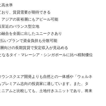
に高水準
ており、賃貸需要が期待できる
・アジアの富裕層にもアピール可能
設至近のバランス型立地
の融合を全面に出したユニークさあり
5の支払いプランで資金負担も分散可能
リー層向けの長期賃貸で安定収入が見込める
となるタイ・マレーシア・シンガポールに比べ税制優位
タウンスクエア開発よりも自然との一体感や「ウェルネ
もプレミアム志向の投資家に適しています。また、タ
ミニアムと比較しても、土地付きユニットであり、将来