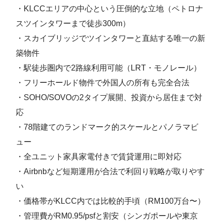
・KLCCエリアの中心という圧倒的な立地（ペトロナ
スツインタワーまで徒歩300m）
・スカイブリッジでツインタワーと直結する唯一の新
築物件
・駅徒歩圏内で2路線利用可能（LRT・モノレール）
・フリーホールド物件で外国人の所有も完全合法
・SOHO/SOVOの2タイプ展開、投資から居住まで対
応
・78階建てのランドマーク的スケールとパノラマビ
ュー
・全ユニット家具家電付きで賃貸運用に即対応
・Airbnbなど短期運用が合法で利回り戦略が取りやす
い
・価格帯がKLCC内では比較的手頃（RM100万台〜）
・管理費がRM0.95/psfと割安（シンガポールや東京