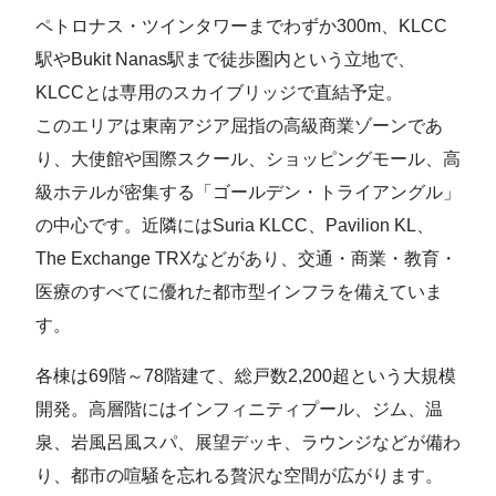
ペトロナス・ツインタワーまでわずか300m、KLCC
駅やBukit Nanas駅まで徒歩圏内という立地で、
KLCCとは専用のスカイブリッジで直結予定。
このエリアは東南アジア屈指の高級商業ゾーンであ
り、大使館や国際スクール、ショッピングモール、高
級ホテルが密集する「ゴールデン・トライアングル」
の中心です。近隣にはSuria KLCC、Pavilion KL、
The Exchange TRXなどがあり、交通・商業・教育・
医療のすべてに優れた都市型インフラを備えていま
す。
各棟は69階～78階建て、総戸数2,200超という大規模
開発。高層階にはインフィニティプール、ジム、温
泉、岩風呂風スパ、展望デッキ、ラウンジなどが備わ
り、都市の喧騒を忘れる贅沢な空間が広がります。