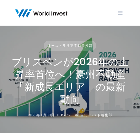
Skip
to
content
オーストラリア不動産投資
ブリスベンが2026年の上
昇率首位へ！豪州不動産
「新成長エリア」の最新
動向
2026年1月30日
BY ワールドインベスト編集部