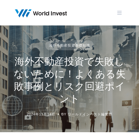
Skip
to
content
海外不動産投資基礎知識
海外不動産投資で失敗し
ないために！よくある失
敗事例とリスク回避ポイ
ント
2024年11月14日
BY ワールドインベスト編集部