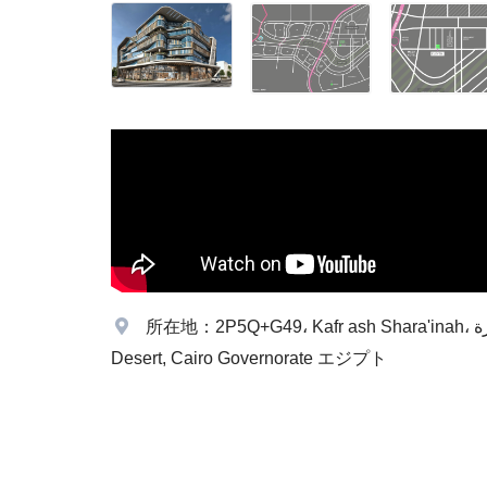
所在地：2P5Q+G49، Kafr ash Shara'inah، الظهير الصحراوى لمحافظة القاهرة،, Cairo Governorate
Desert, Cairo Governorate エジプト