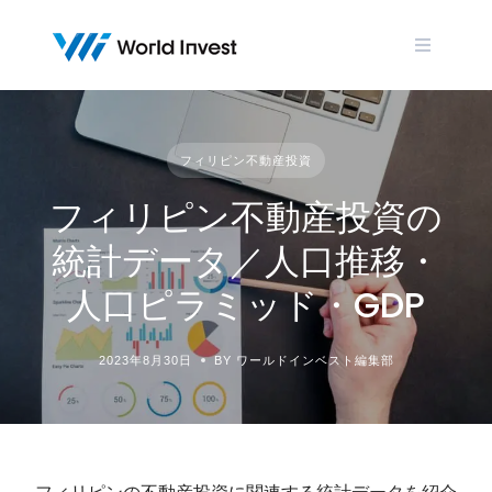
Skip
to
content
フィリピン不動産投資
フィリピン不動産投資の
統計データ／人口推移・
人口ピラミッド・GDP
2023年8月30日
BY ワールドインベスト編集部