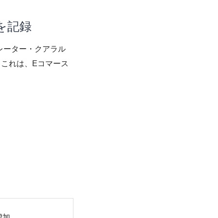
を記録
圏（グレーター・クアラル
これは、Eコマース
。
増加