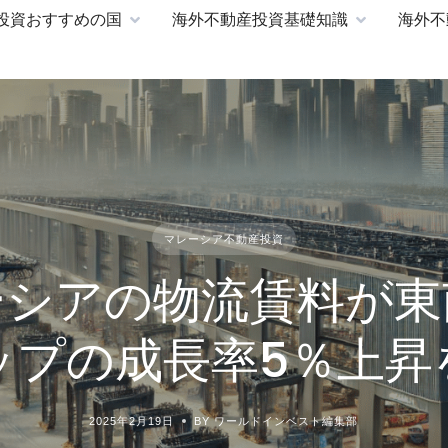
投資おすすめの国
海外不動産投資基礎知識
海外不
マレーシア不動産投資
ーシアの物流賃料が東
ップの成長率5％上昇
2025年2月19日
BY ワールドインベスト編集部