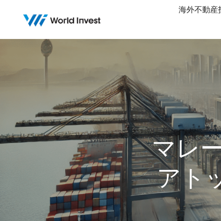
Skip
海外不動産
to
content
マレ
アト