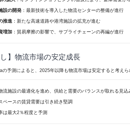
施設の開発
：最新技術を導入した物流センターの整備が進行
の推進
：新たな高速道路や港湾施設の拡充が進む
資増加
：貿易摩擦の影響で、サプライチェーンの再編が進行
通し】物流市場の安定成長
 Malaysiaの予測によると、2025年以降も物流市場は安定すると考
物流施設の最適化を進め、供給と需要のバランスが取れる見込
スペースの賃貸需要は引き続き堅調
率は最大2％程度と予測