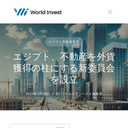
Skip
to
content
エジプト不動産投資
エジプト、不動産を外貨
獲得の柱にする新委員会
を設立
2025年1月28日
BY ワールドインベスト編集部