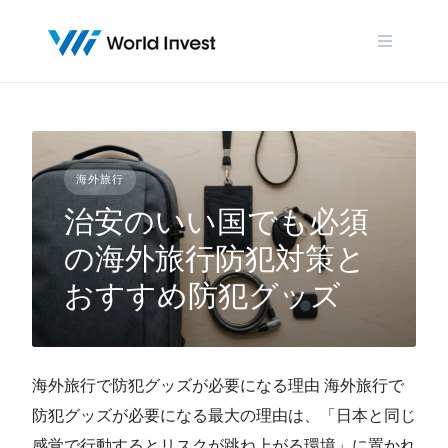
Skip
to
content
海外旅行
治安のいい国でも必須
の海外旅行防犯対策と
おすすめ防犯グッズ
海外旅行で防犯グッズが必要になる理由 海外旅行で
防犯グッズが必要になる最大の理由は、「日本と同じ
感覚で行動するとリスクが跳ね上がる環境」に置かれ